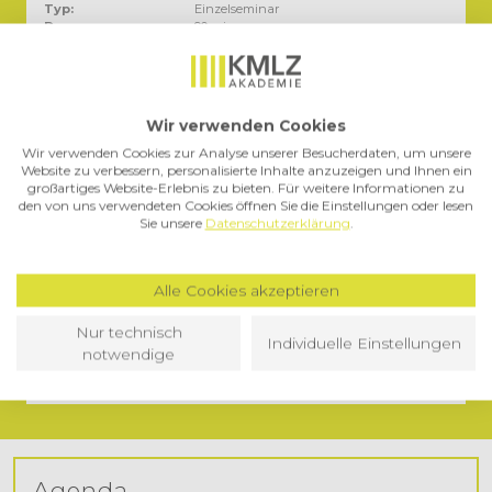
Typ:
Einzelseminar
Dauer:
90 min
Sprache:
Deutsch
Abschluss:
Teilnahmebestätigung
Preis:
129,00 €
zzgl. MwSt:
19 %
Wir verwenden Cookies
Wir verwenden Cookies zur Analyse unserer Besucherdaten, um unsere
Website zu verbessern, personalisierte Inhalte anzuzeigen und Ihnen ein
Termin
großartiges Website-Erlebnis zu bieten. Für weitere Informationen zu
den von uns verwendeten Cookies öffnen Sie die Einstellungen oder lesen
Start:
25.11.2025, 14:00 Uhr
Sie unsere
Datenschutzerklärung
.
Ende:
25.11.2025, 15:30 Uhr
Alle Cookies akzeptieren
Leider schon vorbei
Nur technisch
Individuelle Einstellungen
notwendige
Dieser Kurs ist leider nicht mehr buchbar.
Agenda