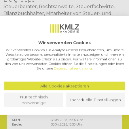
Zielgruppe
Steuerberater, Rechtsanwälte, Steuerfachwirte,
Bilanzbuchhalter, Mitarbeiter von Steuer- und
Zollabteilungen, mit Einfuhren betraute Mitarbeiter
Dozent
Dr. Patrik Deutsch
Wir verwenden Cookies
Wir verwenden Cookies zur Analyse unserer Besucherdaten, um unsere
Website zu verbessern, personalisierte Inhalte anzuzeigen und Ihnen ein
Infos
großartiges Website-Erlebnis zu bieten. Für weitere Informationen zu
den von uns verwendeten Cookies öffnen Sie die Einstellungen oder lesen
Typ:
Einzelseminar
Sie unsere
Datenschutzerklärung
.
Dauer:
90 min
Sprache:
Deutsch
Abschluss:
Teilnahmebestätigung
Preis:
129,00 €
Alle Cookies akzeptieren
zzgl. MwSt:
19 %
Nur technisch
Individuelle Einstellungen
notwendige
Termin
Start:
30.04.2025, 14:00 Uhr
Ende:
30.04.2025, 15:30 Uhr