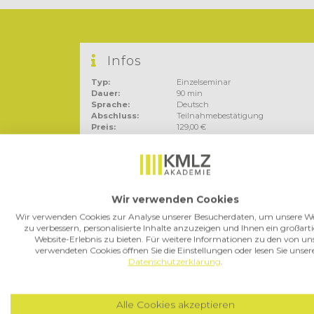
Infos
Typ:
Einzelseminar
Dauer:
90 min
Sprache:
Deutsch
Abschluss:
Teilnahmebestätigung
Preis:
129,00 €
zzgl. MwSt:
19 %
Wir verwenden Cookies
Wir verwenden Cookies zur Analyse unserer Besucherdaten, um unsere We
zu verbessern, personalisierte Inhalte anzuzeigen und Ihnen ein großart
Agenda
Website-Erlebnis zu bieten. Für weitere Informationen zu den von un
verwendeten Cookies öffnen Sie die Einstellungen oder lesen Sie unser
Zielsetzung des Warenursprungsr
Datenschutzerklärung
.
Unterschied präferenzieller und ni
Präferenzabkommen
Alle Cookies akzeptieren
Einseitig gewährte Präferenzen