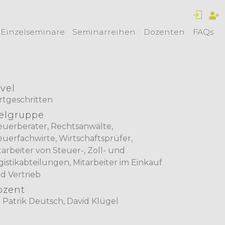
Einzelseminare
Seminarreihen
Dozenten
FAQs
vel
rtgeschritten
elgruppe
euerberater, Rechtsanwälte,
euerfachwirte, Wirtschaftsprüfer,
tarbeiter von Steuer-, Zoll- und
gistikabteilungen, Mitarbeiter im Einkauf
d Vertrieb
ozent
. Patrik Deutsch, David Klügel