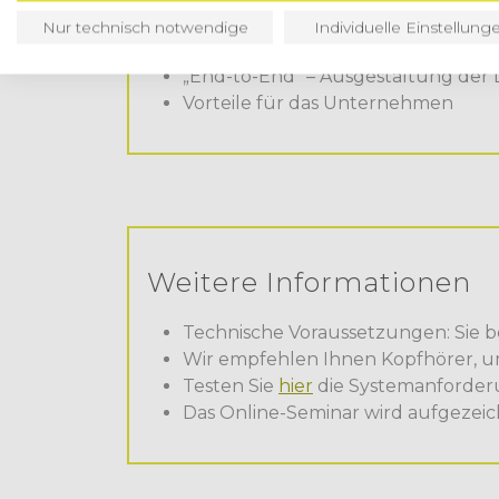
Präferenzieller Ursprung bei der E
Nur technisch notwendige
Individuelle Einstellung
Präferenzieller Ursprung bei der A
„End-to-End“ – Ausgestaltung der L
Vorteile für das Unternehmen
Weitere Informationen
Technische Voraussetzungen: Sie b
Wir empfehlen Ihnen Kopfhörer, 
Testen Sie
hier
die Systemanforder
Das Online-Seminar wird aufgezeic