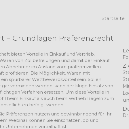
Startseite
rt – Grundlagen Präferenzrecht
Le
aft bieten Vorteile in Einkauf und Vertrieb.
Fo
e Waren von Zollbefreiungen und damit der Einkauf
Zi
nen Abnehmer im Ausland vom präferenziellen
St
 profitieren. Die Möglichkeit, Waren mit
ein spürbarer Wettbewerbsvorteil sein. Sollen
St
r gar vermieden werden, kann der kluge Einsatz von
Mi
ichtigen Verfahren ersetzen. Um diese Vorteile in
Lo
l beim Einkauf als auch beim Vertrieb Regeln zum
un
nspflichten befolgt werden.
D
 Sie Präferenzen nutzen und gewinnbringend für Ihr
Dr
em Webinar können Sie einschätzen, ob und
hr Unternehmen vorteilhaft ist.