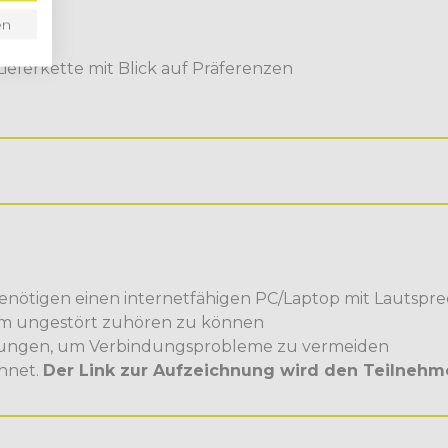
infuhr
en
usfuhr
ieferkette mit Blick auf Präferenzen
enötigen einen internetfähigen PC/Laptop mit Lautspr
um ungestört zuhören zu können
ungen, um Verbindungsprobleme zu vermeiden
hnet.
Der Link zur Aufzeichnung wird den Teilnehme