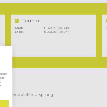
Termin
Start:
15.06.2026, 10:00 Uhr
Ende:
15.06.2026, 11:30 Uhr
bsite
iges
s
e
echts
chtpräferenzieller Ursprung