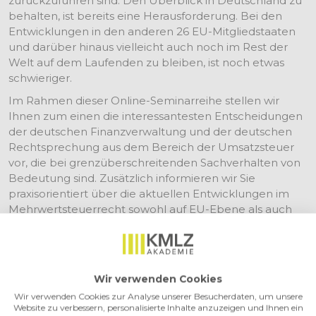
zurückzuführen sind. Den Überblick in Deutschland zu
behalten, ist bereits eine Herausforderung. Bei den
Entwicklungen in den anderen 26 EU-Mitgliedstaaten
und darüber hinaus vielleicht auch noch im Rest der
Welt auf dem Laufenden zu bleiben, ist noch etwas
schwieriger.
Im Rahmen dieser Online-Seminarreihe stellen wir
Ihnen zum einen die interessantesten Entscheidungen
der deutschen Finanzverwaltung und der deutschen
Rechtsprechung aus dem Bereich der Umsatzsteuer
vor, die bei grenzüberschreitenden Sachverhalten von
Bedeutung sind. Zusätzlich informieren wir Sie
praxisorientiert über die aktuellen Entwicklungen im
Mehrwertsteuerrecht sowohl auf EU-Ebene als auch
gezielt in den einzelnen Mitgliedstaaten und ggf. auch
Drittstaaten. Wir zeigen Ihnen dabei, wie man bei
grenzüberschreitenden Konstellationen Risiken
erkennen und diese rechtssicher meistern kann.
Wir verwenden Cookies
Jedes Online-Seminar wird neue Themen beinhalten.
Wir verwenden Cookies zur Analyse unserer Besucherdaten, um unsere
Website zu verbessern, personalisierte Inhalte anzuzeigen und Ihnen ein