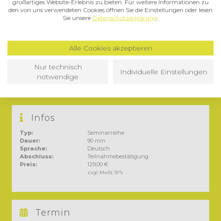
großartiges Website-Erlebnis zu bieten. Für weitere Informationen zu
Level
den von uns verwendeten Cookies öffnen Sie die Einstellungen oder lesen
Sie unsere
Datenschutzerklärung
.
Fortgeschritten
Zielgruppe
Mitarbeiter von Steuerabteilungen, Steuerberater,
Alle Cookies akzeptieren
Rechtsanwälte, Steuerfachwirte
Nur technisch
Dozent
Individuelle Einstellungen
notwendige
Ronny Langer, Dr. Atanas Mateev
Infos
Typ:
Seminarreihe
Dauer:
90 min
Sprache:
Deutsch
Abschluss:
Teilnahmebestätigung
Preis:
129,00 €
zzgl. MwSt:
19 %
Termin