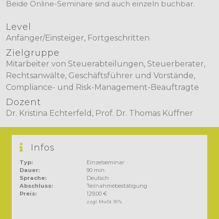
Beide Online-Seminare sind auch einzeln buchbar.
Level
Anfänger/Einsteiger, Fortgeschritten
Zielgruppe
Mitarbeiter von Steuerabteilungen, Steuerberater,
Rechtsanwälte, Geschäftsführer und Vorstände,
Compliance- und Risk-Management-Beauftragte
Dozent
Dr. Kristina Echterfeld, Prof. Dr. Thomas Küffner
Infos
Typ:
Einzelseminar
Dauer:
90 min
Sprache:
Deutsch
Abschluss:
Teilnahmebestätigung
Preis:
129,00 €
zzgl. MwSt:
19 %