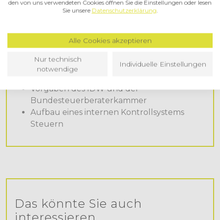
den von uns verwendeten Cookies öffnen Sie die Einstellungen oder lesen
Sie unsere
Datenschutzerklärung
.
Agenda
Alle Cookies akzeptieren
Warum Tax Compliance?
Nur technisch
Individuelle Einstellungen
Risiken bei Non-Compliance
notwendige
Gesetzliche Grundlagen
Vorgaben des IDW und der
Bundesteuerberaterkammer
Aufbau eines internen Kontrollsystems
Steuern
Das könnte Sie auch
interessieren