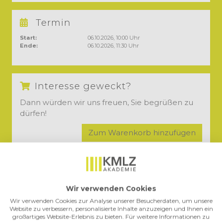
Termin
Start:
06.10.2026, 10:00 Uhr
Ende:
06.10.2026, 11:30 Uhr
Interesse geweckt?
Dann würden wir uns freuen, Sie begrüßen zu
dürfen!
Zum Warenkorb hinzufügen
Kurspaket:
Tax Compliance Management System –
Grundlagen
Tax Compliance Management System –
Umsetzung in der Praxis
Wir verwenden Cookies
Gesamtes Kurspaket buchen
Wir verwenden Cookies zur Analyse unserer Besucherdaten, um unsere
Website zu verbessern, personalisierte Inhalte anzuzeigen und Ihnen ein
großartiges Website-Erlebnis zu bieten. Für weitere Informationen zu