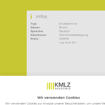
Infos
Typ:
Einzelseminar
Dauer:
90 min
Sprache:
Deutsch
Abschluss:
Teilnahmebestätigung
Preis:
129,00 €
zzgl. MwSt:
19 %
Wir verwenden Cookies
Agenda
Wir verwenden Cookies zur Analyse unserer Besucherdaten, um unsere We