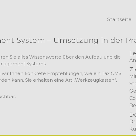
Startseite
nt System – Umsetzung in der Pra
Le
hren Sie alles Wissenswerte über den Aufbau und die
An
anagement Systems.
Zi
en wir Ihnen konkrete Empfehlungen, wie ein Tax CMS
Mi
werden kann. Sie erhalten eine Art „Werkzeugkasten“,
St
Ge
uchbar.
Co
Be
D
Dr
Kü