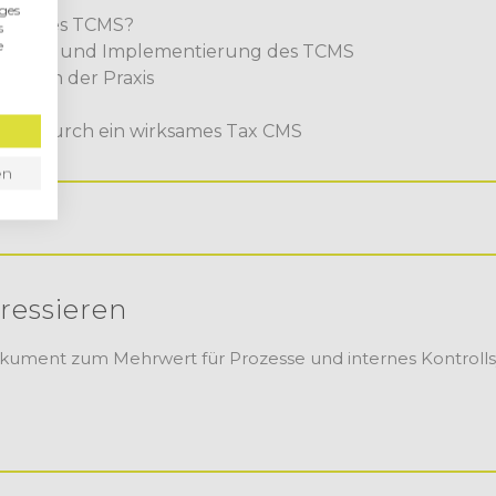
iges
ile eines TCMS?
s
e
eption und Implementierung des TCMS
en in der Praxis
g
ngen durch ein wirksames Tax CMS
en
ressieren
kument zum Mehrwert für Prozesse und internes Kontroll