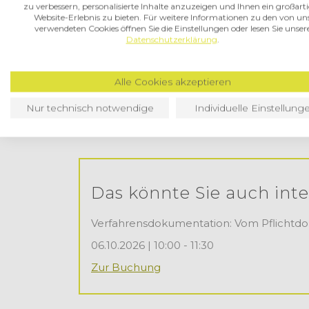
zu verbessern, personalisierte Inhalte anzuzeigen und Ihnen ein großart
Was sind die wichtigsten Bestandte
Website-Erlebnis zu bieten. Für weitere Informationen zu den von un
verwendeten Cookies öffnen Sie die Einstellungen oder lesen Sie unser
Konkrete Empfehlungen zur Konz
Datenschutzerklärung
.
Notwendige Regelungen / Maßnahm
Tipps und Tricks für die Einführun
Erleichterungen in Betriebsprüfu
Alle Cookies akzeptieren
Nur technisch notwendige
Individuelle Einstellung
Das könnte Sie auch inte
Verfahrensdokumentation: Vom Pflichtdo
06.10.2026 | 10:00 - 11:30
Zur Buchung