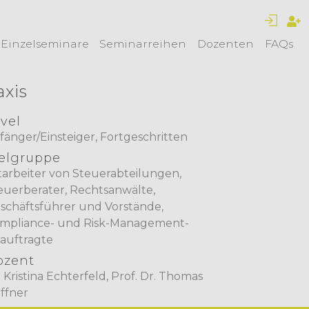
Einzelseminare
Seminarreihen
Dozenten
FAQs
xis
vel
fänger/Einsteiger, Fortgeschritten
elgruppe
tarbeiter von Steuerabteilungen,
euerberater, Rechtsanwälte,
schäftsführer und Vorstände,
mpliance- und Risk-Management-
auftragte
ozent
. Kristina Echterfeld, Prof. Dr. Thomas
ffner