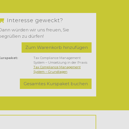
Interesse geweckt?
Dann würden wir uns freuen, Sie
begrüßen zu dürfen!
Zum Warenkorb hinzufügen
Kurspaket:
Tax Compliance Management
System – Umsetzung in der Praxis
Tax Compliance Management
System – Grundlagen
Gesamtes Kurspaket buchen